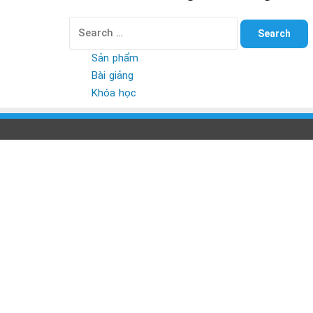
Search
for:
Sản phẩm
Bài giảng
Khóa học
Back
to
top
button