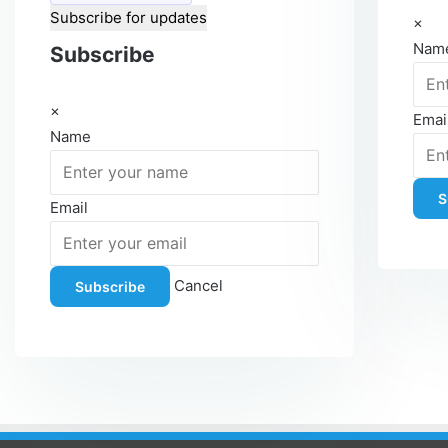
Subscribe for updates
×
Nam
Subscribe
×
Emai
Name
S
Email
Cancel
Subscribe