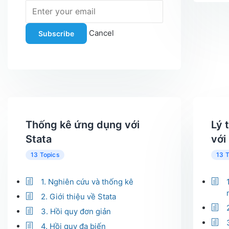
Cancel
Subscribe
Thống kê ứng dụng với
Lý 
Stata
với
13 Topics
13 T
1. Nghiên cứu và thống kê
2. Giới thiệu về Stata
3. Hồi quy đơn giản
4. Hồi quy đa biến