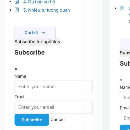
4. Dự báo sơ bộ
5. Nhiễu tự tương quan
Chi tiết
Subscribe for updates
Subscribe
Subs
Sub
×
Name
×
Nam
Email
Emai
Cancel
Subscribe