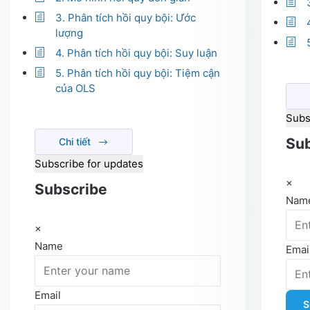
3. Phân tích hồi quy bội: Ước
lượng
4. Phân tích hồi quy bội: Suy luận
5. Phân tích hồi quy bội: Tiệm cận
của OLS
Subs
Sub
Chi tiết
Subscribe for updates
×
Subscribe
Nam
×
Name
Emai
Email
S