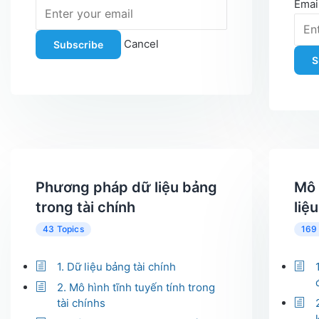
Emai
Cancel
Subscribe
S
Phương pháp dữ liệu bảng
Mô 
trong tài chính
liệ
43 Topics
169
1. Dữ liệu bảng tài chính
2. Mô hình tĩnh tuyến tính trong
tài chínhs