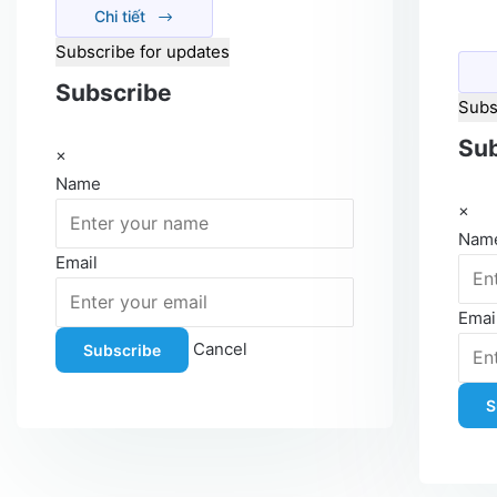
Chi tiết
Subscribe for updates
Subscribe
Subs
Sub
×
Name
×
Nam
Email
Emai
Cancel
Subscribe
S