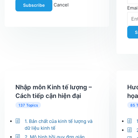
Cancel
Subscribe
Emai
S
Nhập môn Kinh tế lượng –
Hướ
Cách tiếp cận hiện đại
họa
137 Topics
85 
1. Bản chất của kinh tế lượng và
dữ liệu kinh tế
2. Mô hình hồi quy đơn giản