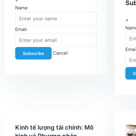
Sub
Name
×
Nam
Email
Emai
Cancel
Subscribe
S
Kinh tế lượng tài chính: Mô