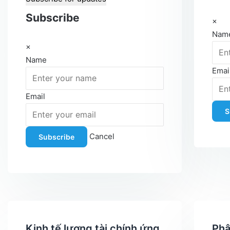
Subscribe
×
Nam
×
Name
Emai
Email
S
Cancel
Subscribe
Kinh tế lượng tài chính ứng
Phâ