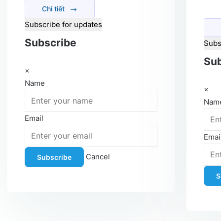
Chi tiết
Subscribe for updates
Subscribe
Subs
Sub
×
Name
×
Nam
Email
Emai
Cancel
Subscribe
S