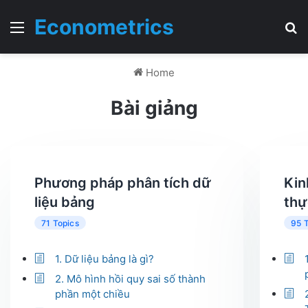
Econometrics
Menu
T
Home
Bài giảng
Phương pháp phân tích dữ
Kin
liệu bảng
thự
71 Topics
95 
1. Dữ liệu bảng là gì?
2. Mô hình hồi quy sai số thành
phần một chiều