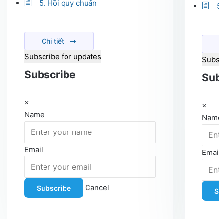
5. Hồi quy chuẩn
Chi tiết
Subscribe for updates
Subs
Subscribe
Sub
×
×
Name
Nam
Email
Emai
Cancel
Subscribe
S