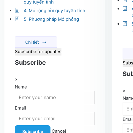
quy tuyến tính
4. Mở rộng hồi quy tuyến tính
5. Phương pháp Mô phỏng
Chi tiết
Subscribe for updates
Subscribe
Subs
Sub
×
Name
×
Nam
Email
Emai
Cancel
Subscribe