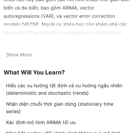
biến và đa biến, bao gồm ARIMA,
vector
autoregressions
(VAR), và
vector error correction
models
(VECM). Ngoài ra, khóa học còn khám phá các
khái niệm đồng liên kết (
cointegration
) và VAR bảng
(
panel VARs
), vốn thường không được đề cập trong các
khóa học về chuỗi thời gian. Khóa học bắt đầu với phần
Show More
giới thiệu về chuỗi thời gian, tính dừng (
stationarity
), và
kiểm định gốc đơn (
unit root testing
). Sau đó, ta xác
What Will You Learn?
định bậc hội tụ (
order of integration
) của chuỗi thời
gian trước khi đi sâu vào mô hình
autoregressive
Hiểu các xu hướng tất định và xu hướng ngẫu nhiên
integrated moving average
(ARIMA). Phân tích can
(deterministic and stochastic trends)
thiệp (
intervention analysis
) là một mở rộng hữu ích của
Nhận diện chuỗi thời gian dừng (stationary time
mô hình ARIMA, cho phép phát hiện sự kỳ vọng của các
series)
sự kiện như thay đổi chính sách.
Xác định mô hình ARIMA tối ưu
Các mô hình đa biến như VAR và VECM sẽ được nghiên