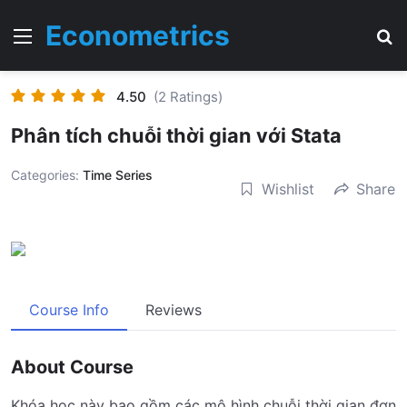
Econometrics
Menu
T
4.50
(2 Ratings)
Phân tích chuỗi thời gian với Stata
Categories:
Time Series
Wishlist
Share
Course Info
Reviews
About Course
Khóa học này bao gồm các mô hình chuỗi thời gian đơn