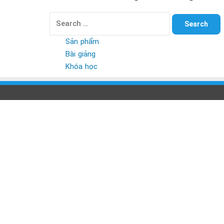
Search
for:
Sản phẩm
Bài giảng
Khóa học
Back
to
top
button