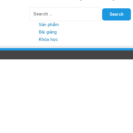
Search
for:
Sản phẩm
Bài giảng
Khóa học
Back
to
top
button