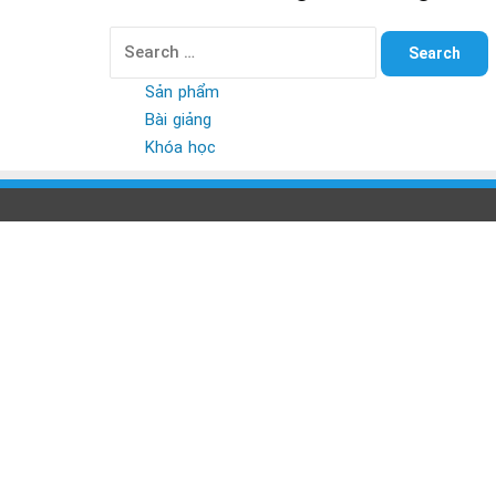
Search
for:
Sản phẩm
Bài giảng
Khóa học
Back
to
top
button