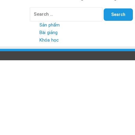
Search
for:
Sản phẩm
Bài giảng
Khóa học
Back
to
top
button