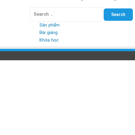
Search
for:
Sản phẩm
Bài giảng
Khóa học
Back
to
top
button