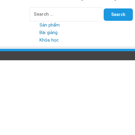
Search
for:
Sản phẩm
Bài giảng
Khóa học
Back
to
top
button