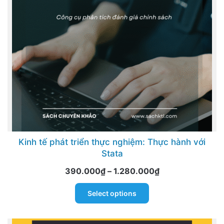
be
chosen
on
the
product
page
Kinh tế phát triển thực nghiệm: Thực hành với
Stata
Price
390.000
₫
–
1.280.000
₫
range:
This
Select options
390.000₫
product
through
has