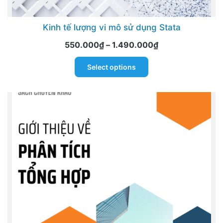
Kinh tế lượng vi mô sử dụng Stata
Price
550.000
₫
–
1.490.000
₫
range:
This
Select options
550.000₫
product
through
has
1.490.000₫
multiple
variants.
The
options
may
be
chosen
on
the
product