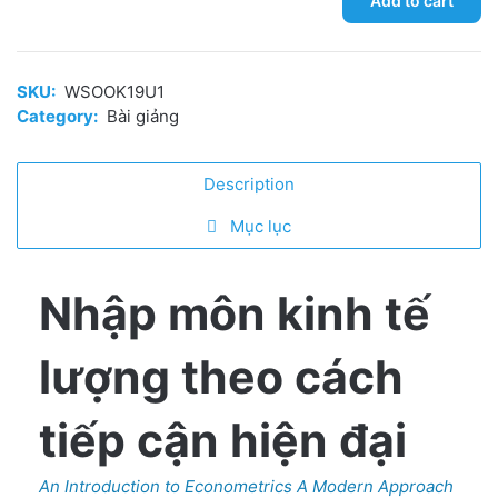
Add to cart
môn
Kinh
tế
SKU:
WSOOK19U1
lượng
Category:
Bài giảng
hiện
đại:
Description
Thực
hành
Mục lục
trên
Stata
quantity
Nhập môn kinh tế
lượng theo cách
tiếp cận hiện đại
An Introduction to Econometrics A Modern Approach