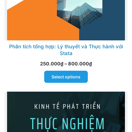
page
Phân tích tổng hợp: Lý thuyết và Thực hành với
Stata
Price
250.000
₫
–
800.000
₫
range:
This
Select options
250.000₫
product
through
has
800.000₫
multiple
variants.
The
options
may