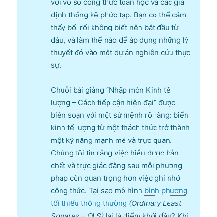
với vô số công thức toán học và các giả
định thống kê phức tạp. Bạn có thể cảm
thấy bối rối không biết nên bắt đầu từ
đâu, và làm thế nào để áp dụng những lý
thuyết đó vào một dự án nghiên cứu thực
sự.
Chuỗi bài giảng “Nhập môn Kinh tế
lượng – Cách tiếp cận hiện đại” được
biên soạn với một sứ mệnh rõ ràng: biến
kinh tế lượng từ một thách thức trở thành
một kỹ năng mạnh mẽ và trực quan.
Chúng tôi tin rằng việc hiểu được bản
chất và trực giác đằng sau mỗi phương
pháp còn quan trọng hơn việc ghi nhớ
công thức. Tại sao mô hình
bình phương
tối thiểu thông thường
(Ordinary Least
Squares – OLS)
lại là điểm khởi đầu? Khi