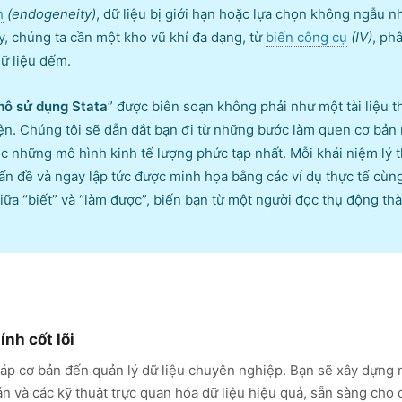
h
(endogeneity)
, dữ liệu bị giới hạn hoặc lựa chọn không ngẫu 
y, chúng ta cần một kho vũ khí đa dạng, từ
biến công cụ
(IV)
, ph
ữ liệu đếm.
 mô sử dụng Stata
” được biên soạn không phải như một tài liệu 
n. Chúng tôi sẽ dẫn dắt bạn đi từ những bước làm quen cơ bản nh
c những mô hình kinh tế lượng phức tạp nhất. Mỗi khái niệm lý 
ấn đề và ngay lập tức được minh họa bằng các ví dụ thực tế cùng
ữa “biết” và “làm được”, biến bạn từ một người đọc thụ động thà
ính cốt lõi
háp cơ bản đến quản lý dữ liệu chuyên nghiệp. Bạn sẽ xây dựng
án và các kỹ thuật trực quan hóa dữ liệu hiệu quả, sẵn sàng cho 