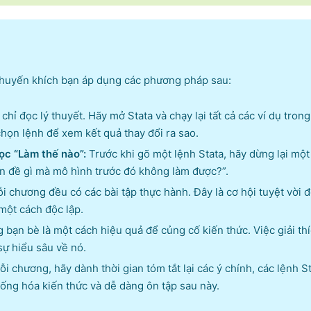
 khuyến khích bạn áp dụng các phương pháp sau:
hỉ đọc lý thuyết. Hãy mở Stata và chạy lại tất cả các ví dụ tron
chọn lệnh để xem kết quả thay đổi ra sao.
học “Làm thế nào”:
Trước khi gõ một lệnh Stata, hãy dừng lại một 
ấn đề gì mà mô hình trước đó không làm được?”.
i chương đều có các bài tập thực hành. Đây là cơ hội tuyệt vời đ
một cách độc lập.
bạn bè là một cách hiệu quả để củng cố kiến thức. Việc giải th
sự hiểu sâu về nó.
i chương, hãy dành thời gian tóm tắt lại các ý chính, các lệnh S
hống hóa kiến thức và dễ dàng ôn tập sau này.