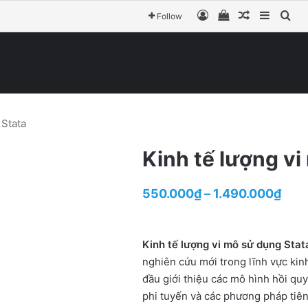
Đăng nhập
View your shop
Bài ngẫu n
Sideba
Tìm
Follow
 Stata
Kinh tế lượng vi
Pric
550.000
₫
–
1.490.000
₫
rang
550
Kinh tế lượng vi mô sử dụng Stat
thro
nghiên cứu mới trong lĩnh vực kinh
đầu giới thiệu các mô hình hồi quy
1.49
phi tuyến và các phương pháp tiên