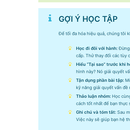
GỢI Ý HỌC TẬP
Để tối đa hóa hiệu quả, chúng tôi
Học đi đôi với hành:
Đừng c
cấp. Thử thay đổi các tùy 
Hiểu “Tại sao” trước khi 
hình này? Nó giải quyết v
Tận dụng phần bài tập:
Mỗ
kỹ năng giải quyết vấn đề 
Thảo luận nhóm:
Học cùng 
cách tốt nhất để bạn thực 
Ghi chú và tóm tắt:
Sau mỗ
Việc này sẽ giúp bạn hệ t