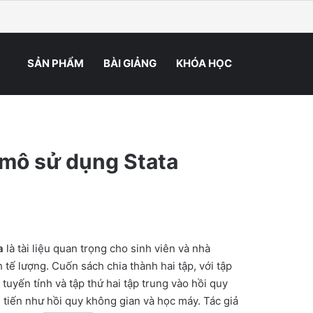
ping cart
hiên
r
 kiếm
SẢN PHẨM
BÀI GIẢNG
KHÓA HỌC
 mô sử dụng Stata
e
e:
.000₫
a
là tài liệu quan trọng cho sinh viên và nhà
ugh
 tế lượng. Cuốn sách chia thành hai tập, với tập
 tuyến tính và tập thứ hai tập trung vào hồi quy
0.000₫
 tiến như hồi quy không gian và học máy. Tác giả