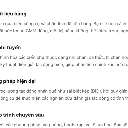
ữ liệu bảng
inh qua biến công cụ và phân tích dữ liệu bảng. Bạn sẽ học cách 
uật ước lượng GMM động, một kỹ năng không thể thiếu trong ngh
phi tuyến
 hình hóa các biến phụ thuộc dạng nhị phân, đa thức, bị chặn h
 kỹ thuật diễn giải tác động biên, giúp phân tích chính xác hơn hà
 pháp hiện đại
ớc lượng tác động nhân quả như sai biệt kép (DiD), hồi quy giá
công cụ để thực hiện các nghiên cứu đánh giá tác động có tính t
 trình chuyên sâu
với các phương pháp mô phỏng, bootstrap, và tối ưu hóa. Bạn sẽ 