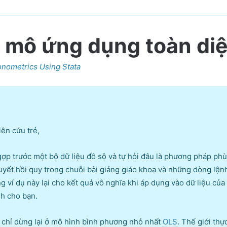
Stata
quantity
i mô ứng dụng toàn diệ
nometrics Using Stata
ên cứu trẻ,
p trước một bộ dữ liệu đồ sộ và tự hỏi đâu là phương pháp phù 
uyết hồi quy trong chuỗi bài giảng giáo khoa và những dòng lện
g ví dụ này lại cho kết quả vô nghĩa khi áp dụng vào dữ liệu c
nh cho bạn.
g chỉ dừng lại ở mô hình bình phương nhỏ nhất
OLS
. Thế giới thự