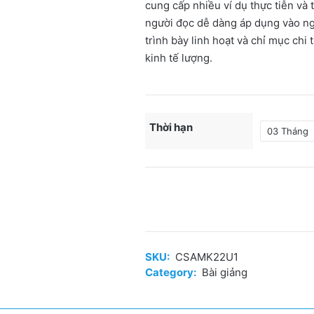
cung cấp nhiều ví dụ thực tiễn và 
người đọc dễ dàng áp dụng vào ng
trình bày linh hoạt và chỉ mục chi 
kinh tế lượng.
Thời hạn
Kinh
tế
lượng
vi
SKU:
CSAMK22U1
mô
Category:
Bài giảng
sử
dụng