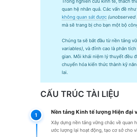
Trong nghiên cứu kinh tế, thách t
quan hệ nhân quả. Các vấn đề nh
không quan sát được
(unobserved 
mà sẽ trang bị cho bạn một bộ công
Chúng ta sẽ bắt đầu từ nền tảng v
variables)
, và đỉnh cao là phân tíc
gian. Mỗi khái niệm lý thuyết đều 
chuyển hóa kiến thức thành kỹ năng
lai.
CẤU TRÚC TÀI LIỆU
Nền tảng Kinh tế lượng Hiện đại 
Xây dựng nền tảng vững chắc về quan hệ
ước lượng lại hoạt động, tạo cơ sở cho 