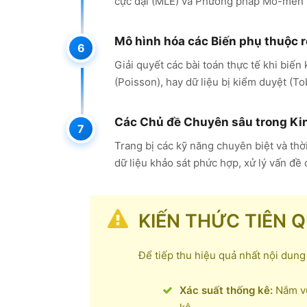
cực đại (MLE) và Phương pháp Mô-men T
Mô hình hóa các Biến phụ thuộc rờ
Giải quyết các bài toán thực tế khi biến
(Poisson), hay dữ liệu bị kiểm duyệt (To
Các Chủ đề Chuyên sâu trong Kin
Trang bị các kỹ năng chuyên biệt và th
dữ liệu khảo sát phức hợp, xử lý vấn đề 
KIẾN THỨC TIÊN 
Để tiếp thu hiệu quả nhất nội dung
Xác suất thống kê:
Nắm vữ