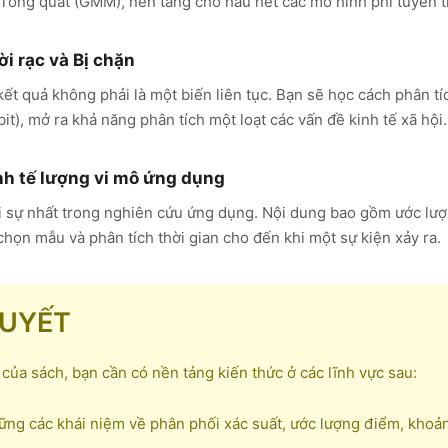
ổng quát (GMM), nền tảng cho hầu hết các mô hình phi tuyến t
i rạc và Bị chặn
 kết quả không phải là một biến liên tục. Bạn sẽ học cách phân tí
bit), mở ra khả năng phân tích một loạt các vấn đề kinh tế xã hội.
h tế lượng vi mô ứng dụng
ời sự nhất trong nghiên cứu ứng dụng. Nội dung bao gồm ước lượ
chọn mẫu và phân tích thời gian cho đến khi một sự kiện xảy ra.
QUYẾT
 của sách, bạn cần có nền tảng kiến thức ở các lĩnh vực sau:
ng các khái niệm về phân phối xác suất, ước lượng điểm, khoảng