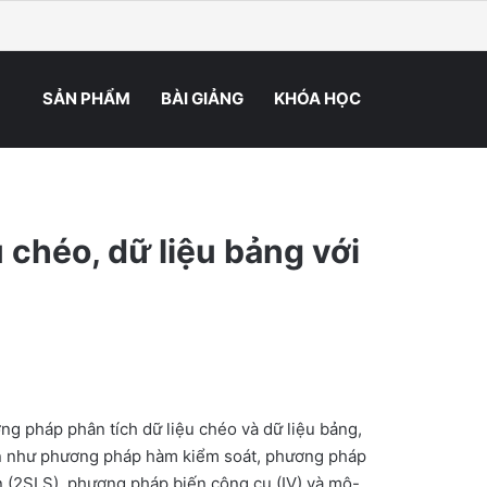
ping cart
hiên
r
 kiếm
SẢN PHẨM
BÀI GIẢNG
KHÓA HỌC
u chéo, dữ liệu bảng với
e
e:
.000₫
ng pháp phân tích dữ liệu chéo và dữ liệu bảng,
ugh
tiến như phương pháp hàm kiểm soát, phương pháp
ạn (2SLS), phương pháp biến công cụ (IV) và mô-
0.000₫