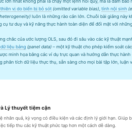
hức lớn nhất không phải là chạy một lệnh hồi quy, mà là đảm bả
ư
thiên vị do biến bị bỏ sót
(omitted variable bias)
,
tính nội sinh
(
heterogeneity)
luôn là những rào cản lớn. Chuỗi bài giảng này k
 cụ tư duy và kỹ năng thực hành toàn diện để đối mặt với những
ững chắc của ước lượng OLS, sau đó đi sâu vào các kỹ thuật mạ
h
dữ liệu bảng
(panel data)
– một kỹ thuật cho phép kiểm soát các
được minh họa bằng các ví dụ trực quan và hướng dẫn thực hành 
 phân tích dữ liệu thực thụ, sẵn sàng cho mọi bài tập lớn, luận 
và Lý thuyết tiệm cận
 nhân quả, kỳ vọng có điều kiện và các định lý giới hạn. Giúp b
việc tiếp thu các kỹ thuật phức tạp hơn một cách dễ dàng.