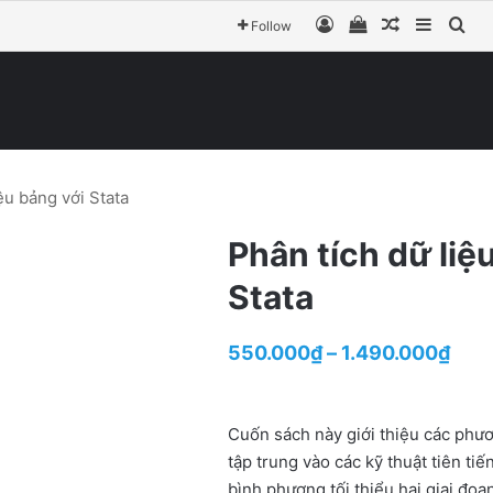
Đăng nhập
View your shop
Bài ngẫu n
Sideba
Tìm
Follow
ệu bảng với Stata
Phân tích dữ liệ
Stata
Pric
550.000
₫
–
1.490.000
₫
rang
550
Cuốn sách này giới thiệu các phươ
thro
tập trung vào các kỹ thuật tiên 
bình phương tối thiểu hai giai đo
1.49