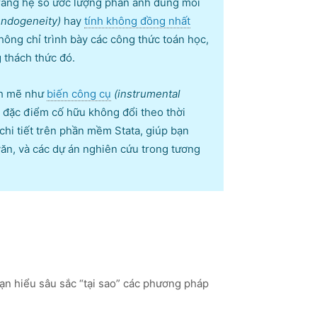
o rằng hệ số ước lượng phản ánh đúng mối
endogeneity)
hay
tính không đồng nhất
hông chỉ trình bày các công thức toán học,
 thách thức đó.
nh mẽ như
biến công cụ
(instrumental
 đặc điểm cố hữu không đổi theo thời
chi tiết trên phần mềm Stata, giúp bạn
văn, và các dự án nghiên cứu trong tương
ạn hiểu sâu sắc “tại sao” các phương pháp