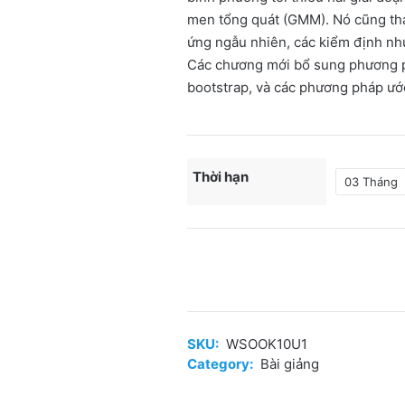
men tổng quát (GMM). Nó cũng thả
ứng ngẫu nhiên, các kiểm định nh
Các chương mới bổ sung phương p
bootstrap, và các phương pháp ước
Thời hạn
Phân
tích
dữ
liệu
SKU:
WSOOK10U1
chéo,
Category:
Bài giảng
dữ
liệu