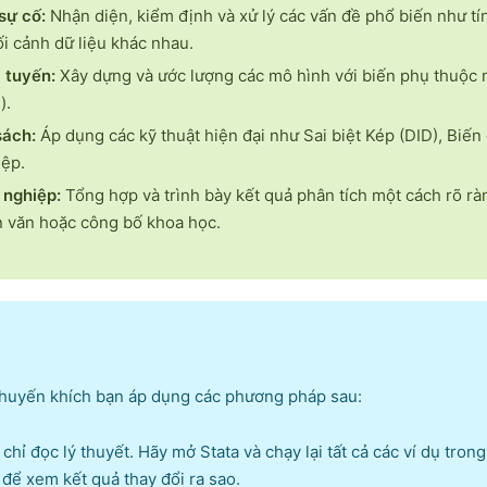
sự cố:
Nhận diện, kiểm định và xử lý các vấn đề phổ biến như tính
i cảnh dữ liệu khác nhau.
 tuyến:
Xây dựng và ước lượng các mô hình với biến phụ thuộc nhị
).
sách:
Áp dụng các kỹ thuật hiện đại như Sai biệt Kép (DID), Biến
iệp.
 nghiệp:
Tổng hợp và trình bày kết quả phân tích một cách rõ ràn
n văn hoặc công bố khoa học.
 khuyến khích bạn áp dụng các phương pháp sau:
hỉ đọc lý thuyết. Hãy mở Stata và chạy lại tất cả các ví dụ tron
 để xem kết quả thay đổi ra sao.