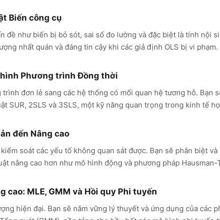
ật Biến công cụ
đề như biến bị bỏ sót, sai số đo lường và đặc biệt là tính nội 
ượng nhất quán và đáng tin cậy khi các giả định OLS bị vi phạm.
 hình Phương trình Đồng thời
 trình đơn lẻ sang các hệ thống có mối quan hệ tương hỗ. Bạn 
t SUR, 2SLS và 3SLS, một kỹ năng quan trọng trong kinh tế học
bản đến Nâng cao
 kiểm soát các yếu tố không quan sát được. Bạn sẽ phân biệt và
thuật nâng cao hơn như mô hình động và phương pháp Hausman-T
 cao: MLE, GMM và Hồi quy Phi tuyến
ượng hiện đại. Bạn sẽ nắm vững lý thuyết và ứng dụng của các 