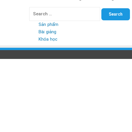
Search
for:
Sản phẩm
Bài giảng
Khóa học
Back
to
top
button