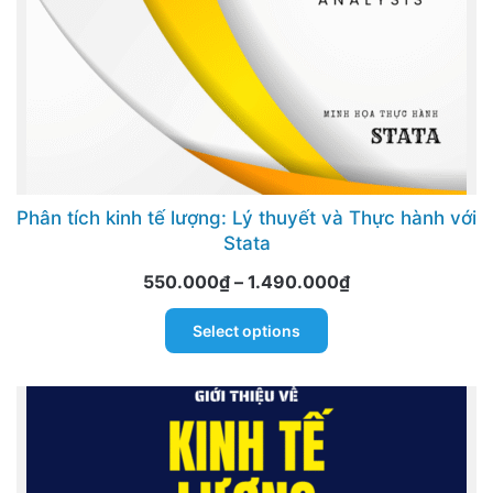
product
page
Phân tích kinh tế lượng: Lý thuyết và Thực hành với
Stata
Price
550.000
₫
–
1.490.000
₫
range:
This
Select options
550.000₫
product
through
has
1.490.000₫
multiple
variants.
The
options