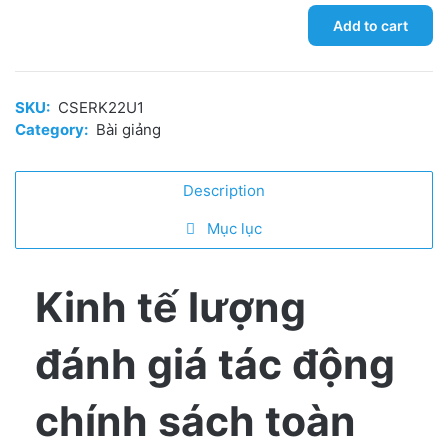
Thực
Add to cart
hành
Kinh
tế
SKU:
CSERK22U1
lượng
Category:
Bài giảng
đánh
giá
Description
chính
sách
Mục lục
với
Stata
quantity
Kinh tế lượng
đánh giá tác động
chính sách toàn