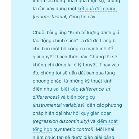
tìm ra tác động nhân quả thực sự, chúng
ta cần xây dựng một
kết quả đối chứng
(counterfactual)
đáng tin cậy.
Chuỗi bài giảng “Kinh tế lượng đánh giá
tác động chính sách” ra đời để trang bị
cho bạn một bộ công cụ mạnh mẽ để
giải quyết thách thức này. Chúng tôi sẽ
không chỉ dừng lại ở lý thuyết. Thay vào
đó, chúng tôi sẽ dẫn dắt bạn qua từng
phương pháp, từ những kỹ thuật kinh
điển như
sai biệt kép
(difference-in-
differences)
và
biến công cụ
(instrumental variables)
, đến các phương
pháp hiện đại như
hồi quy gián đoạn
(regression discontinuity)
và
kiểm soát
tổng hợp
(synthetic control)
. Mỗi khái
niệm phức tạp sẽ được diễn giải bằng