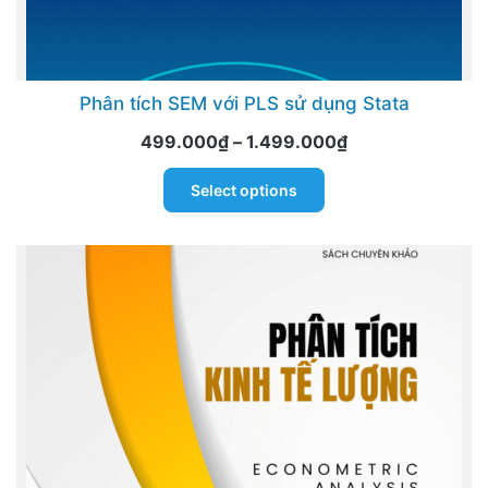
Phân tích SEM với PLS sử dụng Stata
Price
499.000
₫
–
1.499.000
₫
range:
This
Select options
499.000₫
product
through
has
1.499.000₫
multiple
variants.
The
options
may
be
chosen
on
the