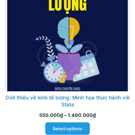
may
be
chosen
on
the
product
page
Giới thiệu về kinh tế lượng: Minh họa thực hành với
Stata
Price
550.000
₫
–
1.490.000
₫
range:
This
Select options
550.000₫
product