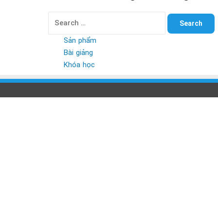
Search
for:
Sản phẩm
Bài giảng
Khóa học
Back
to
top
button